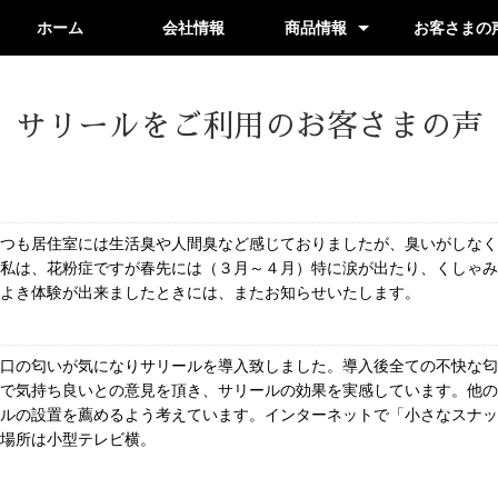
ホーム
会社情報
商品情報
お客さまの
KO-206（BL&BR)
KO-208（BL&BR)
KO-108s
KO-1016
KO-1010P
サリールをご利用のお客さまの声
つも居住室には生活臭や人間臭など感じておりましたが、臭いがしなく
私は、花粉症ですが春先には（３月～４月）特に涙が出たり、くしゃみ
よき体験が出来ましたときには、またお知らせいたします。
口の匂いが気になりサリールを導入致しました。導入後全ての不快な匂
で気持ち良いとの意見を頂き、サリールの効果を実感しています。他の
ルの設置を薦めるよう考えています。インターネットで「小さなスナッ
場所は小型テレビ横。