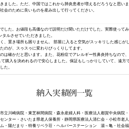
きました。ただ、中国ではこれから肺炎患者が増えるだろうなと思いま
社会のために良いものを産み出して行ってください。
でした。お値段も高価なので説明だけ聞いただけでした。実際使ってみ
ンタルさせていただきました。
く、置き場所も困りません。 部屋に入ると空気がスッキリした感じが
たのが、スゥスゥに変わりびっくりしてます。
のは確かだと思います。また、花粉症でアレルギー性鼻炎持ちなので、
して購入を決めれるので安心しました。保証もしっかりしていて、遠方
した。
納入実績例一覧
市立川崎病院・東芝林間病院・森永産婦人科・医療法人都賀中央病院・
センター・さいたま県老人保養所・静岡県医療法人清仁会・小松市老人
ム・陽だまり・特養リベラ荘・ヘルパーステーション 湯～亀・社会福