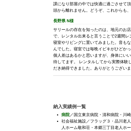
課になり部屋の中では快適に過ごさせて頂
頭から離れません。どうぞ、これからも、
長野県 N様
サリールの存在を知ったのは、地元のお店
で、レンタル出来ると言うことで2週間レ
寝室やリビングに置いてみました。音もな
んでした。寝室では毎晩イビキがひどかっ
個人差はあるかと思いますが、身体にいい
待してます。 レンタルしてから実際体験
だき納得できました。ありがとうございま
納入実績例一覧
病院
／国立東京病院・清和病院・川崎
社会福祉
施設／フラッグ３・品川老人
人ホーム敬和荘・本郷三丁目老人ホー