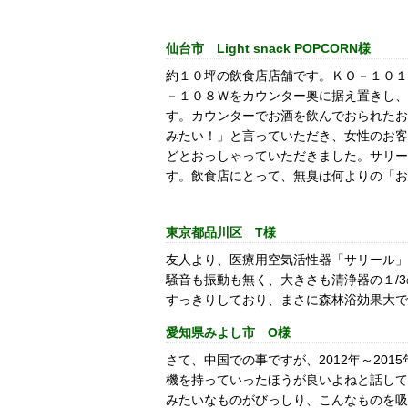
仙台市 Light snack POPCORN様
約１０坪の飲食店店舗です。ＫＯ－１０１
－１０８Ｗをカウンター奥に据え置きし、
す。カウンターでお酒を飲んでおられたお
みたい！」と言っていただき、女性のお客
どとおっしゃっていただきました。サリー
す。飲食店にとって、無臭は何よりの「お
東京都品川区 T様
友人より、医療用空気活性器「サリール」
騒音も振動も無く、大きさも清浄器の１/
すっきりしており、まさに森林浴効果大で
愛知県みよし市 O様
さて、中国での事ですが、2012年～20
機を持っていったほうが良いよねと話して
みたいなものがびっしり、こんなものを吸