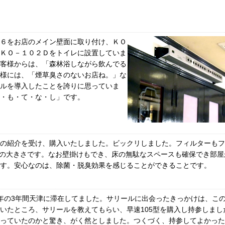
６をお店のメイン壁面に取り付け、ＫＯ
ＫＯ－１０２Ｄをトイレに設置していま
客様からは、「森林浴しながら飲んでる
様には、「煙草臭さのないお店ね。」な
ルを導入したことを誇りに思っていま
・も・て・な・し」です。
の紹介を受け、購入いたしました。ビックリしました。フィルターもフ
3の大きさです。なお壁掛けもでき、床の無駄なスペースも確保でき部
す。安心なのは、除菌・脱臭効果を感じることができることです。
15年の3年間天津に滞在してました。サリールに出会ったきっかけは、
いたところ、サリールを教えてもらい、早速105型を購入し持参しま
っていたのかと驚き、がく然としました。つくづく、持参してよかった