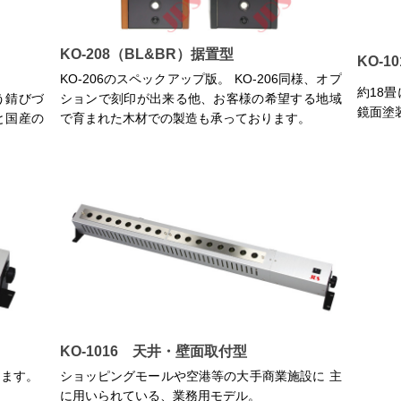
KO-208（BL&BR）据置型
KO-
KO-206のスペックアップ版。 KO-206同様、オプ
約18
う錆びづ
ションで刻印が出来る他、お客様の希望する地域
鏡面塗
と国産の
で育まれた木材での製造も承っております。
KO-1016 天井・壁面取付型
じます。
ショッピングモールや空港等の大手商業施設に 主
に用いられている、業務用モデル。