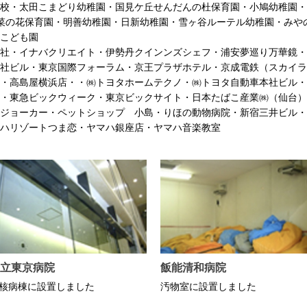
校・太田こまどり幼稚園・国見ケ丘せんだんの杜保育園・小鳩幼稚園・
丘菜の花保育園・明善幼稚園・日新幼稚園・雪ヶ谷ルーテル幼稚園・みや
こども園
社・イナバクリエイト・伊勢丹クインンズシェフ・浦安夢巡り万華鏡・
社ビル・東京国際フォーラム・京王プラザホテル・京成電鉄（スカイラ
・高島屋横浜店・・㈱トヨタホームテクノ・㈱トヨタ自動車本社ビル・
・東急ビックウィーク・東京ビックサイト・日本たばこ産業㈱（仙台）
ジョーカー・ペットショップ 小島・りほの動物病院・新宿三井ビル・
ハリゾートつま恋・ヤマハ銀座店・ヤマハ音楽教室
立東京病院
飯能清和病院
核病棟に設置しました
汚物室に設置しました