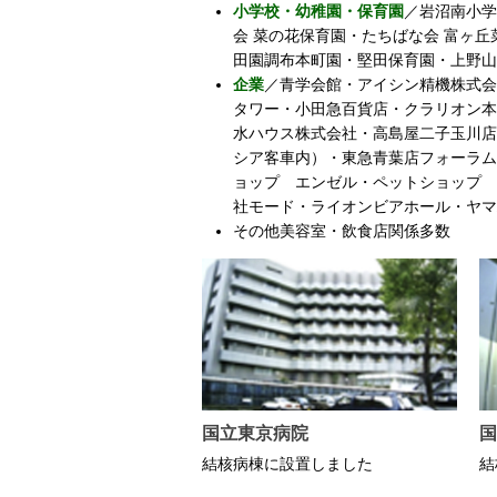
小学校・幼稚園・保育園
／岩沼南小学
会 菜の花保育園・たちばな会 富ヶ
田園調布本町園・堅田保育園・上野山
企業
／青学会館・アイシン精機株式会
タワー・小田急百貨店・クラリオン本
水ハウス株式会社・高島屋二子玉川店
シア客車内）・東急青葉店フォーラム
ョップ エンゼル・ペットショップ 
社モード・ライオンビアホール・ヤマ
その他美容室・飲食店関係多数
国立東京病院
国
結核病棟に設置しました
結