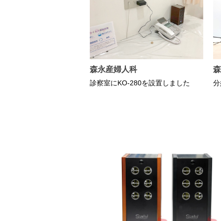
森永産婦人科
森
診察室にKO-280を設置しました
分